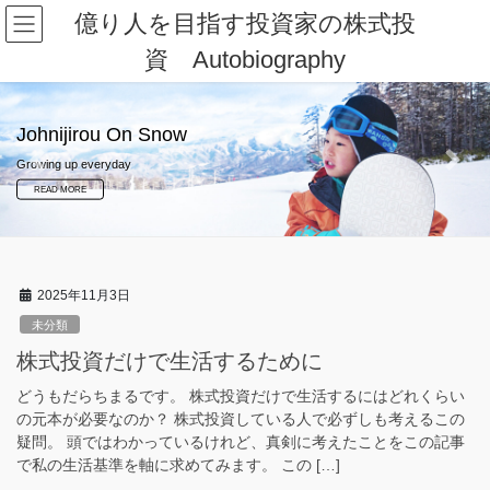
コ
ナ
億り人を目指す投資家の株式投
ン
ビ
資 Autobiography
テ
ゲ
ン
ー
ツ
シ
へ
ョ
Johnijirou On Snow
ス
ン
Growing up everyday
Previous
Next
キ
に
ッ
移
READ MORE
プ
動
2025年11月3日
未分類
株式投資だけで生活するために
どうもだらちまるです。 株式投資だけで生活するにはどれくらい
の元本が必要なのか？ 株式投資している人で必ずしも考えるこの
疑問。 頭ではわかっているけれど、真剣に考えたことをこの記事
で私の生活基準を軸に求めてみます。 この […]